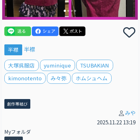
半襟
半襟
大塚呉服店
yuminique
TSUBAKIAN
kimonotento
み々弥
ホムシュヘム
創作帯結び
みや
2025.11.22 13:19
Myフォルダ