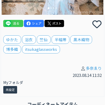
ゆかた
浴衣
竺仙
半幅帯
黒木織物
博多織
itsukaglassworks
多奈ゑり
2023.08.14 11:32
Myフォルダ
未設定
コーディネートアイテム