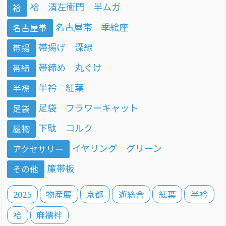
袷 清左衛門 半ムガ
袷
名古屋帯 季絵座
名古屋帯
帯揚げ 深緑
帯揚
帯締め 丸ぐけ
帯締
半衿 紅葉
半襟
足袋 フラワーキャット
足袋
下駄 コルク
履物
イヤリング グリーン
アクセサリー
簾帯板
その他
2025
物産展
京都
遊絲舎
紅葉
半衿
袷
麻襦袢