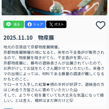
2025.11.10 物産展
地元の百貨店で京都物産展開催。
京都物産展開催の頃になると、来年の干支香炉が販売され
るので、物産展を覗きがてら、干支香炉を買いに。
京都物産展に、藤布の遊絲舎さんが出展されていたので、
お声がけしてお話をたくさん聞かせていただいた。来春ク
マの出現によっては、材料である藤蔓の調達が難しくなる
かもとのこと。
サローネで入手した紅葉🍁柄の半衿が好評で、遊絲舎の方
はじめ会う方皆さんに褒めていただいた🤗
そして、ようやく袷を着ていても大丈夫な気温になって嬉
しい。とは言え、襦袢はまだ麻だけど🤭