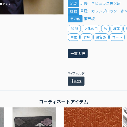
足袋 ネビュラス黒×灰
足袋
草履 カレンブロッソ 赤
履物
簾帯板
その他
2025
文化の日
秋
紅葉
単衣
半衿
帯留め
コート
一重太鼓
Myフォルダ
未設定
コーディネートアイテム