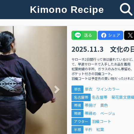
Kimono Recipe
Next
2025.11.3 文化の
サローネ2日間行って体は疲れているけど
て、早速サローネで入手したお品を着用
紅葉刺繍の半衿、ガラスのみかん帯留め、
ポケット付きの羽織コート。
羽織コートは予定外の買い物だったけれど
単衣 ワインカラー
単衣
名古屋帯 菊花葉文唐
名古屋帯
帯揚げ 黄色
帯揚
帯締め ベージュ
帯締
羽織コート
アウター
半衿 紅葉
半襟