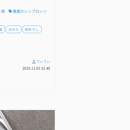
×黒
菱屋カレンブロッソ
菊
みかん
初おろし
てぃてぃ
2025.11.03 21:45