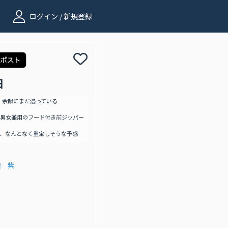
ログイン / 新規登録
日
、余韻にまだ浸っている
男女兼用のフード付き前ジッパー
、なんとなく重宝しそうな予感
織 紫