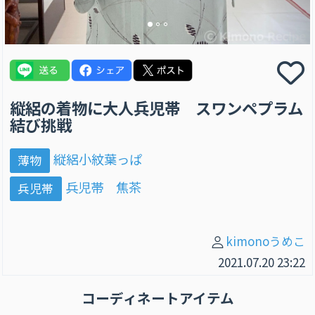
縦絽の着物に大人兵児帯 スワンペプラム
結び挑戦
縦絽小紋葉っぱ
薄物
兵児帯 焦茶
兵児帯
kimonoうめこ
2021.07.20 23:22
コーディネートアイテム