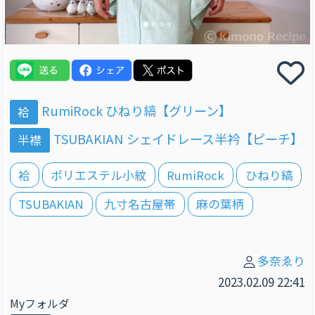
RumiRock ひねり縞【グリーン】
袷
TSUBAKIAN シェイドレース半衿【ピーチ】
半襟
袷
ポリエステル小紋
RumiRock
ひねり縞
TSUBAKIAN
九寸名古屋帯
麻の葉柄
多奈ゑり
2023.02.09 22:41
Myフォルダ