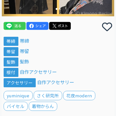
帯締
帯締
帯留
帯留
髪飾
髪飾
自作アクセサリー
根付
自作アクセサリー
アクセサリー
yuminique
さく研究所
花夜modern
バイセル
着物からん