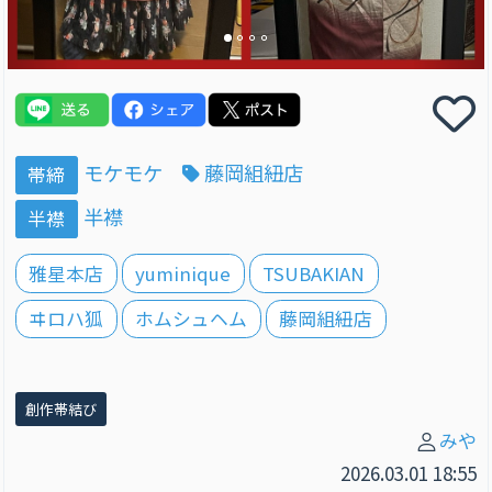
モケモケ
藤岡組紐店
帯締
半襟
半襟
雅星本店
yuminique
TSUBAKIAN
ヰロハ狐
ホムシュヘム
藤岡組紐店
創作帯結び
みや
2026.03.01 18:55