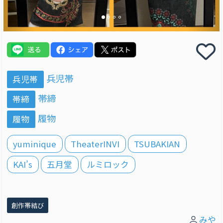
兵児帯
兵児帯
帯締
帯締
履物
履物
yuminique
TheaterINVI
TSUBAKIAN
KAI’s
五月堂
ルミロック
創作帯結び
みや