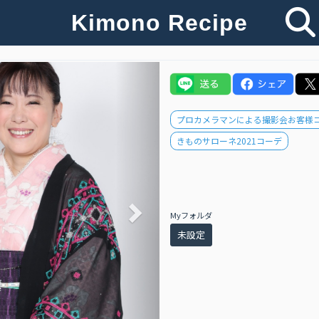
Kimono Recipe
Next
プロカメラマンによる撮影会お客様
きものサローネ2021コーデ
Myフォルダ
未設定