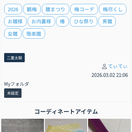
2026
観梅
雛まつり
梅コーデ
梅尽くし
お雛様
お内裏様
椿
ひな祭り
男雛
女雛
偕楽園
二重太鼓
てぃてぃ
2026.03.02 21:06
Myフォルダ
未設定
コーディネートアイテム