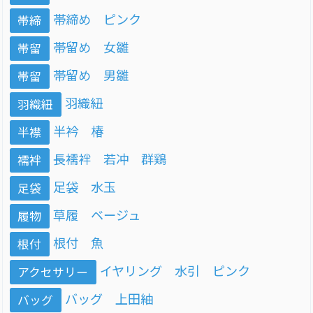
帯締め ピンク
帯締
帯留め 女雛
帯留
帯留め 男雛
帯留
羽織紐
羽織紐
半衿 椿
半襟
長襦袢 若冲 群鶏
襦袢
足袋 水玉
足袋
草履 ベージュ
履物
根付 魚
根付
イヤリング 水引 ピンク
アクセサリー
バッグ 上田紬
バッグ