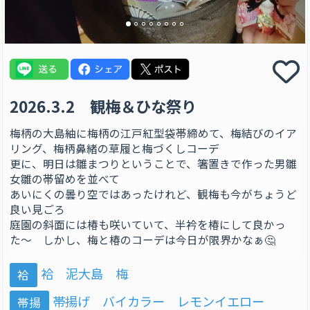
2026.3.2 観梅＆ひな祭り
梅柄の大島紬に梅柄の江戸紅型袋帯締めて、梅結びのイア
リング、梅柄鼻緒の草履と梅づくしコーデ
更に、明日は雛まつりということで、箸置きで作った男雛
女雛の帯留めを並べて
あいにくの曇り空ではあったけれど、観梅も今がちょうど
良い見ごろ
庭園の斜面には椿も咲いていて、半衿を椿にして良かっ
た〜 しかし、梅と椿のコーデは今日が限界かなぁ🤔
袷 泥大島 梅
袷
帯揚げ バイカラー レモンイエロー
帯揚