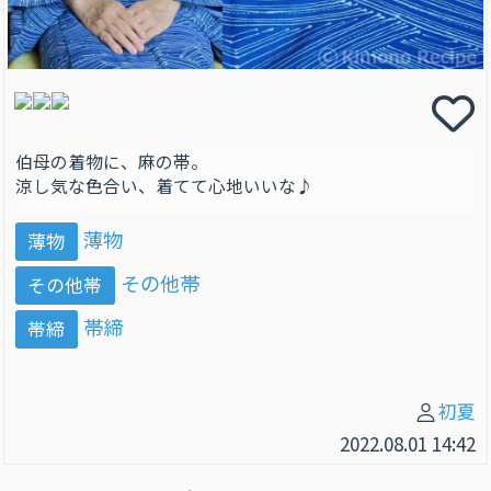
伯母の着物に、麻の帯。
涼し気な色合い、着てて心地いいな♪
薄物
薄物
その他帯
その他帯
帯締
帯締
初夏
2022.08.01 14:42