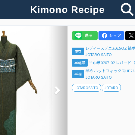
Kimono Recipe
Next
レディースデニム6.5OZ 
単衣
JOTARO SAITO
半巾帯0207-02 レパー
半幅帯
半衿 ホットフィックスHF23-
半襟
JOTARO SAITO
JOTAROSAITO
JOTARO