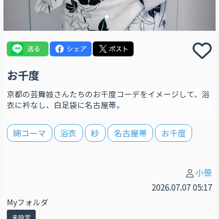
お千度
京都の芸舞妓さんたちのお千度コーデをイメージして、浴
衣に衿なし、白足袋に名古屋帯。
綿コーマ
浴衣
紗
名古屋帯
お千度
小笹
2026.07.07 05:17
Myフォルダ
未設定