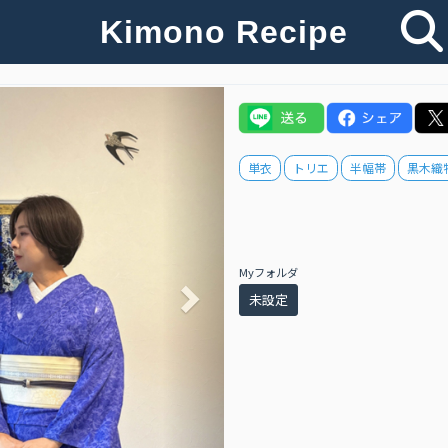
Kimono Recipe
Next
単衣
トリエ
半幅帯
黒木織
Myフォルダ
未設定